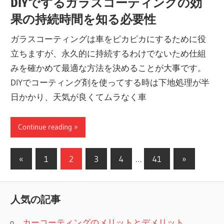
DIYでするガラスコーティングの効
果の持続時間を知る必要性
ガラスコーティングは車をピカピカにするために役
立ちますが、永久的に持続するわけでないため仕組
みを確かめて最適な方法を決めることが大事です。
DIYでコーティング剤を使ってする時は下地処理が半
日かかり、天気が良くてムラなく車
Continue reading
投
前
次
«
1
2
3
4
…
41
»
の
の
稿
記
記
ナ
人気の記事
事
事
ビ
カーコーティングのメリットとデメリット