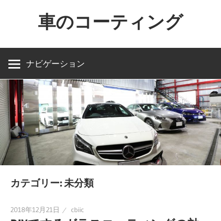
コ
車のコーティング
ン
テ
車
ン
を
ナビゲーション
ツ
買
へ
っ
ス
た
キ
ら
ッ
コ
プ
ー
テ
ィ
カテゴリー:
未分類
ン
グ
2018年12月21日
cbiic