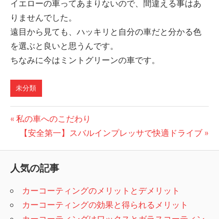
イエローの車ってあまりないので、間違える事はあ
りませんでした。
遠目から見ても、ハッキリと自分の車だと分かる色
を選ぶと良いと思うんです。
ちなみに今はミントグリーンの車です。
未分類
投
前
私の車へのこだわり
の
次
【安全第一】スバルインプレッサで快適ドライブ
稿
記
の
ナ
事:
記
人気の記事
ビ
事:
カーコーティングのメリットとデメリット
ゲ
カーコーティングの効果と得られるメリット
ー
カーコーティングはワックスとガラスコーティン