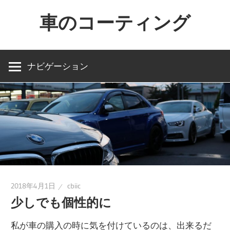
コ
車のコーティング
ン
テ
車
ン
を
ナビゲーション
ツ
買
へ
っ
ス
た
キ
ら
ッ
コ
プ
ー
テ
ィ
2018年4月1日
cbiic
ン
少しでも個性的に
グ
私が車の購入の時に気を付けているのは、出来るだ