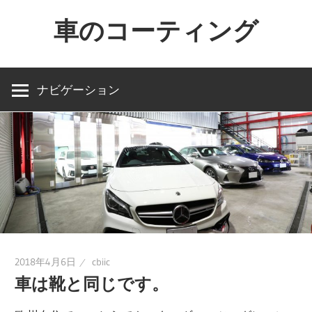
コ
車のコーティング
ン
テ
車
ン
を
ナビゲーション
ツ
買
へ
っ
ス
た
キ
ら
ッ
コ
プ
ー
テ
ィ
ン
2018年4月6日
cbiic
車は靴と同じです。
グ