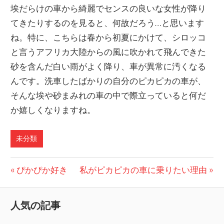
埃だらけの車から綺麗でセンスの良いな女性が降り
てきたりするのを見ると、何故だろう…と思います
ね。特に、こちらは春から初夏にかけて、シロッコ
と言うアフリカ大陸からの風に吹かれて飛んできた
砂を含んだ白い雨がよく降り、車が異常に汚くなる
んです。洗車したばかりの自分のピカピカの車が、
そんな埃や砂まみれの車の中で際立っていると何だ
か嬉しくなりますね。
未分類
投
前
次
ぴかぴか好き
私がピカピカの車に乗りたい理由
の
の
稿
記
記
人気の記事
ナ
事:
事: