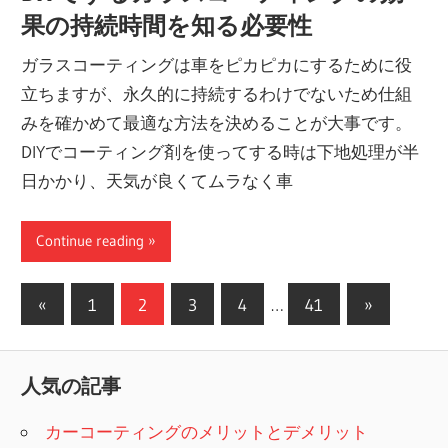
果の持続時間を知る必要性
ガラスコーティングは車をピカピカにするために役
立ちますが、永久的に持続するわけでないため仕組
みを確かめて最適な方法を決めることが大事です。
DIYでコーティング剤を使ってする時は下地処理が半
日かかり、天気が良くてムラなく車
Continue reading
投
前
次
«
1
2
3
4
…
41
»
の
の
稿
記
記
ナ
人気の記事
事
事
ビ
カーコーティングのメリットとデメリット