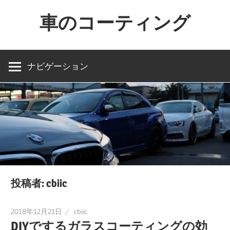
コ
車のコーティング
ン
テ
車
ン
を
ナビゲーション
ツ
買
へ
っ
ス
た
キ
ら
ッ
コ
プ
ー
テ
ィ
投稿者:
cbiic
ン
グ
2018年12月21日
cbiic
DIYでするガラスコーティングの効