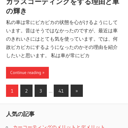
ガラスコーティングをする理由と車
の輝き
私の車は常にピカピカの状態を心がけるようにして
います。昔はそうではなかったのですが、最近は車
のきれいさにはとても気を使っています。では、何
故ピカピカにするようになったのかその理由を紹介
したいと思います。 私は車が常にピカ
Continue reading
投
次
1
2
3
…
41
»
の
稿
記
ナ
人気の記事
事
ビ
カーコーティングのメリットとデメリット