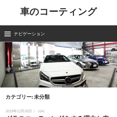
コ
車のコーティング
ン
テ
車
ン
を
ナビゲーション
ツ
買
へ
っ
ス
た
キ
ら
ッ
コ
プ
ー
テ
ィ
カテゴリー:
未分類
ン
グ
2018年12月26日
cbiic