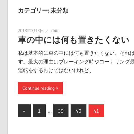
カテゴリー:
未分類
2018年3月8日
cbiic
車の中には何も置きたくない
私は基本的に車の中には何も置きたくない。それ
す。最大の理由はブレーキング時やコーナリング
運転をするわけではないけれど、
Continue reading
投
前
«
1
…
39
40
41
の
稿
記
ナ